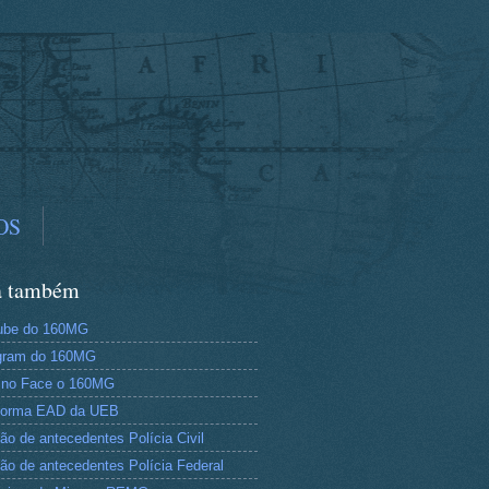
OS
a também
ube do 160MG
gram do 160MG
 no Face o 160MG
aforma EAD da UEB
dão de antecedentes Polícia Civil
dão de antecedentes Polícia Federal