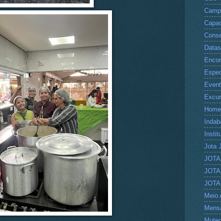
Camp
Capac
Conse
Datas
Encon
Espec
Even
Excu
Home
Indab
Instit
Jota 
JOTA
JOTA
JOTA
Meio 
Mens
Mute