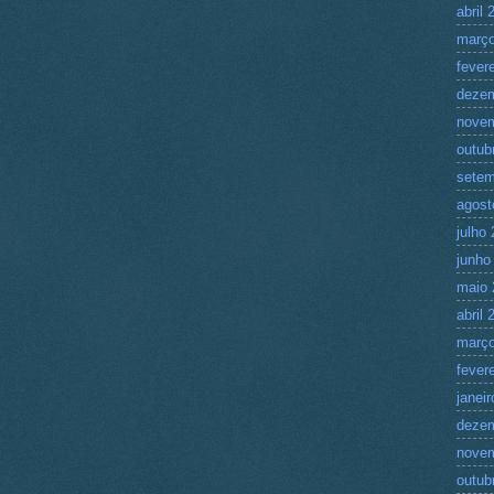
abril 
março
fever
deze
nove
outub
setem
agost
julho
junho
maio 
abril 
março
fever
janei
deze
nove
outub