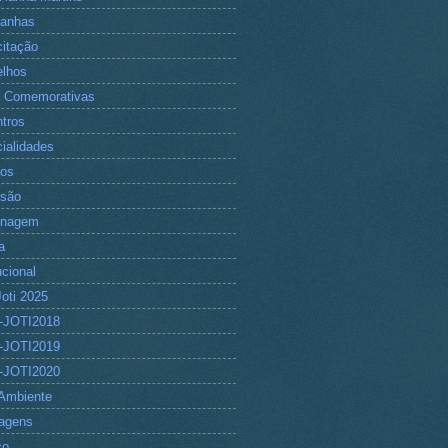
anhas
itação
lhos
 Comemorativas
tros
ialidades
tos
rsão
nagem
a
ucional
Joti 2025
-JOTI2018
-JOTI2019
-JOTI2020
Ambiente
agens
co