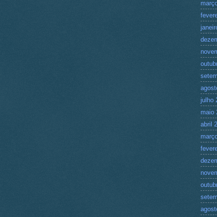
março
fever
janei
deze
nove
outub
setem
agost
julho
maio 
abril 
março
fever
deze
nove
outub
setem
agost