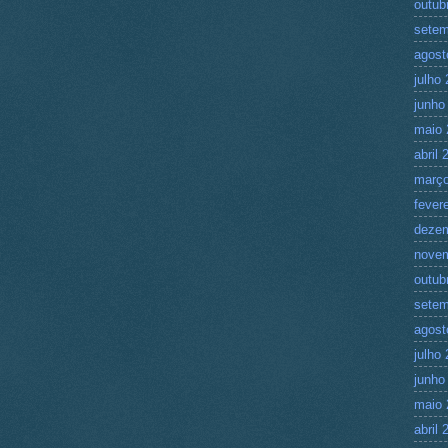
outub
setem
agost
julho
junho
maio 
abril 
março
fever
deze
nove
outub
setem
agost
julho
junho
maio 
abril 