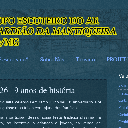
é escotismo?
Sobre Nós
Turismo
PROJET
Vej
YouT
26 | 9 anos de história
Insta
Curta
queira celebrou em ritmo julino seu 9º aniversário. Foi
Plat
 guloseimas feitas com ajuda das famílias.
Certi
m participar dessa nossa festa tradicionalíssima na
Certi
xa, no incentivo a crianças e jovens, na venda de