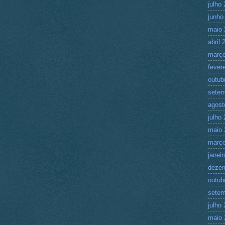
julho
junho
maio 
abril 
março
fever
outub
setem
agost
julho
maio 
março
janei
deze
outub
setem
julho
maio 