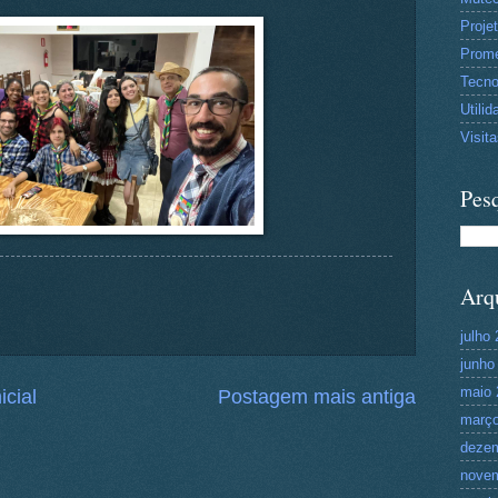
Proje
Prom
Tecn
Utilid
Visit
Pesq
Arq
julho
junho
maio 
icial
Postagem mais antiga
março
deze
nove