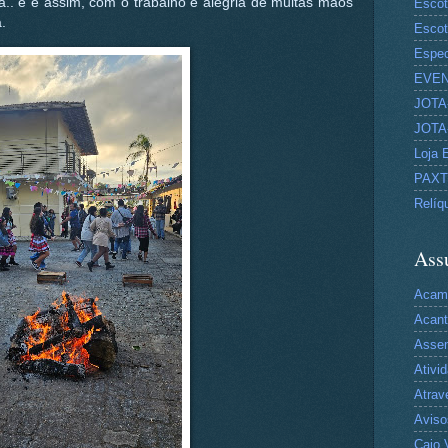
za.. e é assim, com o trabalho e alegria de muitas mãos
Escot
.
Escot
Espec
EVE
JOTA-
JOTA-
Loja 
PAX
Relíq
Ass
Acam
Acan
Asse
Ativi
Atrav
Aviso
Caio 