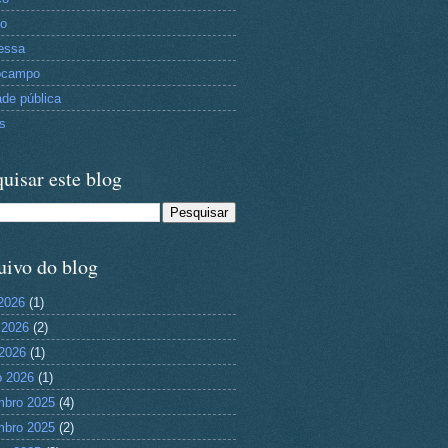
to
essa
ocampo
ade pública
as
uisar este blog
uivo do blog
 2026
(1)
 2026
(2)
2026
(1)
 2026
(1)
mbro 2025
(4)
mbro 2025
(2)