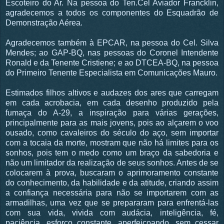
Escoteiro do Ar. Na pessoa do Ten.Cel Aviador Francklin,
agradecemos a todos os componentes do Esquadrão de
Demonstração Aérea.
Agradecemos também à EPCAR, na pessoa do Cel. Silva
Mendes; ao GAP-BQ, nas pessoas do Coronel Intendente
Ronald e da Tenente Cristiene; e ao DTCEA-BQ, na pessoa
do Primeiro Tenente Especialista em Comunicações Mauro.
Estimados filhos altivos e audazes dos ares que carregam
em cada acrobacia, em cada desenho produzido pela
fumaça do A-29, a inspiração para várias gerações,
principalmente para as mais jovens, pois ao alçarem o voo
ousado, como cavaleiros do século do aço, sem importar
com a tocaia da morte, mostram que não há limites para os
sonhos, pois tem o medo como um braço da sabedoria e
não um limitador da realização de seus sonhos. Antes de se
colocarem à prova, buscaram o aprimoramento constante
do conhecimento, da habilidade e da atitude, criando assim
a confiança necessária para não se importarem com as
armadilhas, uma vez que se prepararam para enfrentá-las
com sua vida, vivida com audácia, inteligência, fé,
paciência, esforço constante, aperfeiçoando, sem cessar