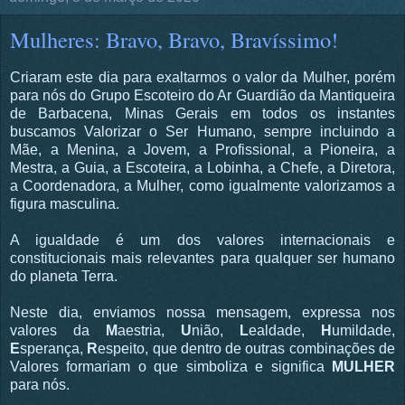
Mulheres: Bravo, Bravo, Bravíssimo!
Criaram este dia para exaltarmos o valor da Mulher, porém
para nós do Grupo Escoteiro do Ar Guardião da Mantiqueira
de Barbacena, Minas Gerais em todos os instantes
buscamos Valorizar o Ser Humano, sempre incluindo a
Mãe, a Menina, a Jovem, a Profissional, a Pioneira, a
Mestra, a Guia, a Escoteira, a Lobinha, a Chefe, a Diretora,
a Coordenadora, a Mulher, como igualmente valorizamos a
figura masculina.
A igualdade é um dos valores internacionais e
constitucionais mais relevantes para qualquer ser humano
do planeta Terra.
Neste dia, enviamos nossa mensagem, expressa nos
valores da
M
aestria,
U
nião,
L
ealdade,
H
umildade,
E
sperança,
R
espeito, que dentro de outras combinações de
Valores formariam o que simboliza e significa
MULHER
para nós.