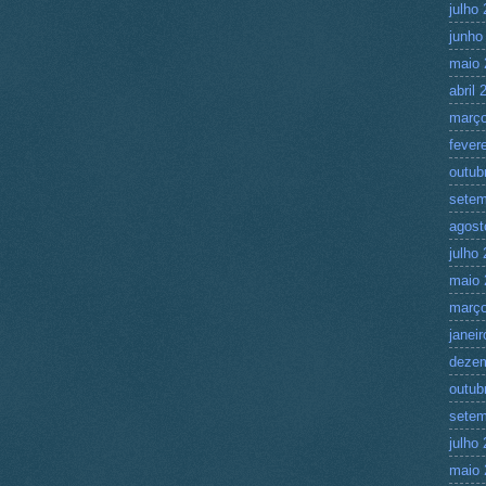
julho
junho
maio 
abril 
março
fever
outub
setem
agost
julho
maio 
março
janei
deze
outub
setem
julho
maio 