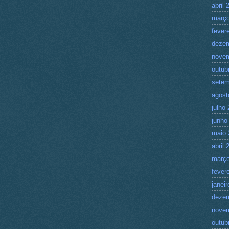
abril 
março
fever
deze
nove
outub
setem
agost
julho
junho
maio 
abril 
março
fever
janei
deze
nove
outub