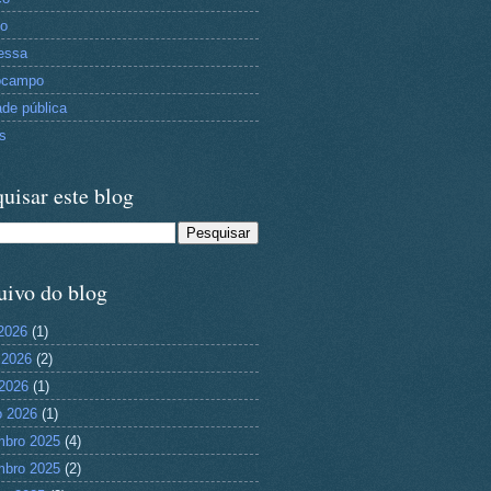
to
essa
ocampo
ade pública
as
uisar este blog
uivo do blog
 2026
(1)
 2026
(2)
2026
(1)
 2026
(1)
mbro 2025
(4)
mbro 2025
(2)