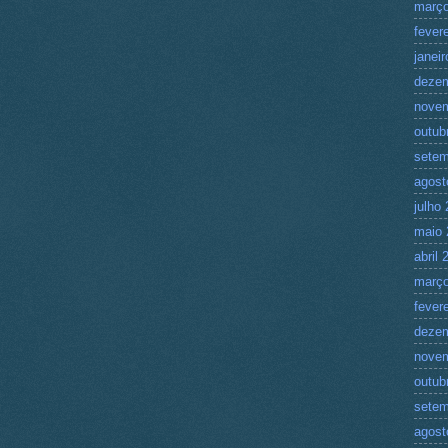
março
fever
janei
deze
nove
outub
setem
agost
julho
maio 
abril 
março
fever
deze
nove
outub
setem
agost