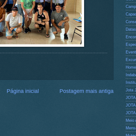
Camp
Capac
Conse
Datas
Encon
Espec
Even
Excu
Home
Indab
Instit
Jota 
Página inicial
Postagem mais antiga
JOTA
JOTA
JOTA
Meio 
Mens
Mute