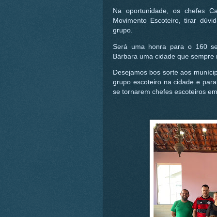
Na oportunidade, os chefes Ca
Movimento Escoteiro, tirar dúvi
grupo.
Será uma honra para o 160 se
Bárbara uma cidade que sempre no
Desejamos bos sorte aos munícip
grupo escoteiro na cidade e par
se tornarem chefes escoteiros e