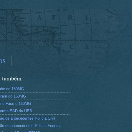
OS
a também
ube do 160MG
gram do 160MG
 no Face o 160MG
aforma EAD da UEB
dão de antecedentes Polícia Civil
dão de antecedentes Polícia Federal