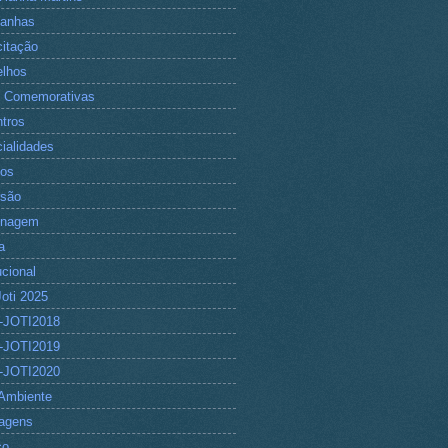
anhas
itação
lhos
 Comemorativas
tros
ialidades
tos
rsão
nagem
a
ucional
Joti 2025
-JOTI2018
-JOTI2019
-JOTI2020
Ambiente
agens
co