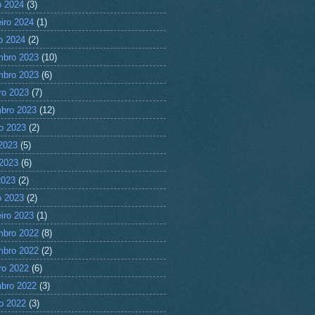
 2024
(3)
eiro 2024
(1)
ro 2024
(2)
mbro 2023
(10)
mbro 2023
(6)
ro 2023
(7)
bro 2023
(12)
o 2023
(2)
 2023
(5)
2023
(6)
2023
(2)
 2023
(2)
eiro 2023
(1)
mbro 2022
(8)
mbro 2022
(2)
ro 2022
(6)
bro 2022
(3)
o 2022
(3)