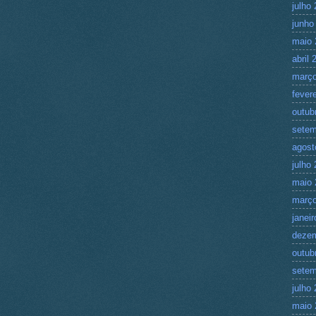
julho
junho
maio 
abril 
março
fever
outub
setem
agost
julho
maio 
março
janei
deze
outub
setem
julho
maio 