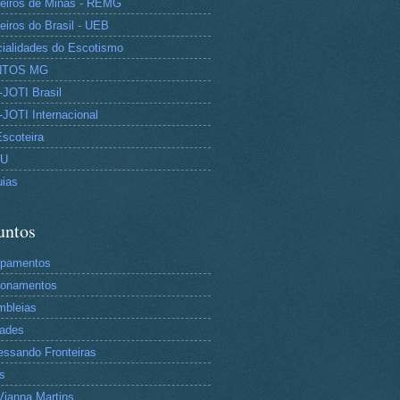
eiros de Minas - REMG
eiros do Brasil - UEB
ialidades do Escotismo
NTOS MG
JOTI Brasil
JOTI Internacional
Escoteira
TU
uias
untos
pamentos
tonamentos
mbleias
dades
essando Fronteiras
s
Vianna Martins