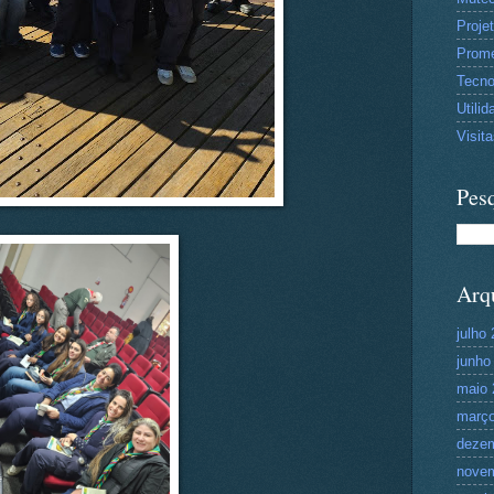
Proje
Prom
Tecn
Utilid
Visit
Pesq
Arq
julho
junho
maio 
março
deze
nove