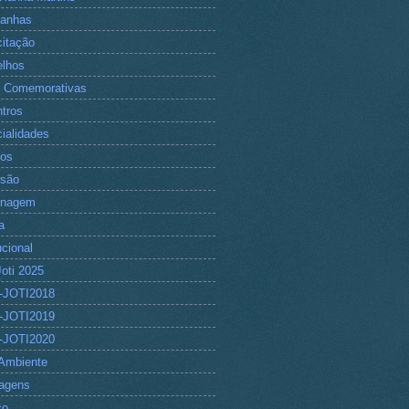
anhas
itação
lhos
 Comemorativas
tros
ialidades
tos
rsão
nagem
a
ucional
Joti 2025
-JOTI2018
-JOTI2019
-JOTI2020
Ambiente
agens
co