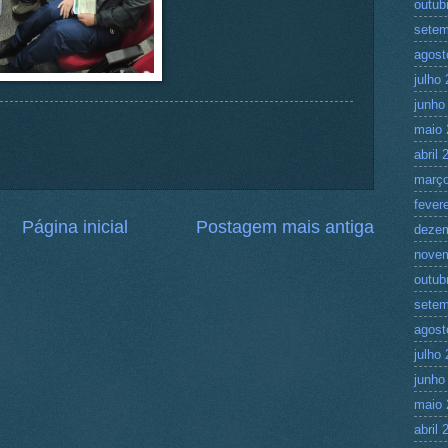
outub
setem
agost
julho
junho
maio 
abril 
março
fever
Página inicial
Postagem mais antiga
deze
nove
outub
setem
agost
julho
junho
maio 
abril 