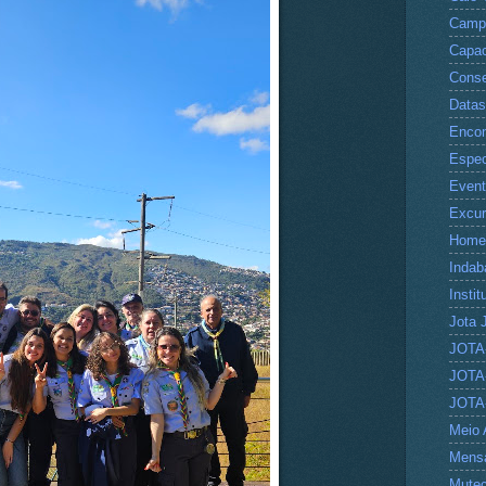
Camp
Capac
Conse
Datas
Encon
Espec
Even
Excu
Home
Indab
Instit
Jota 
JOTA
JOTA
JOTA
Meio 
Mens
Mute