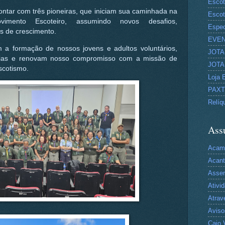
Escot
contar com três pioneiras, que iniciam sua caminhada na 
Escot
mento Escoteiro, assumindo novos desafios, 
Espec
s de crescimento.
EVE
a formação de nossos jovens e adultos voluntários, 
JOTA-
ias e renovam nosso compromisso com a missão de 
JOTA-
scotismo.
Loja 
PAX
Relíq
Ass
Acam
Acan
Asse
Ativi
Atrav
Aviso
Caio 