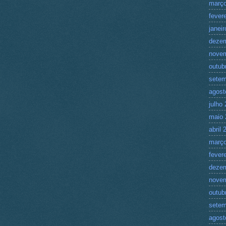
março
fever
janei
deze
nove
outub
setem
agost
julho
maio 
abril 
março
fever
deze
nove
outub
setem
agost