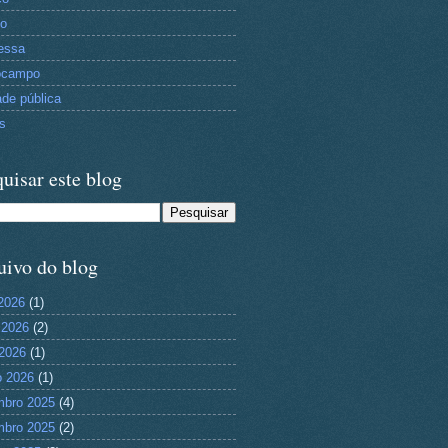
to
essa
ocampo
ade pública
as
uisar este blog
uivo do blog
 2026
(1)
 2026
(2)
2026
(1)
 2026
(1)
mbro 2025
(4)
mbro 2025
(2)