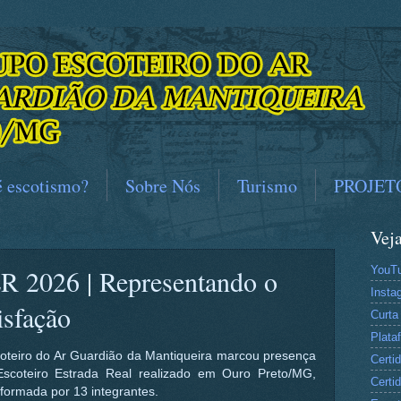
é escotismo?
Sobre Nós
Turismo
PROJET
Vej
YouT
2026 | Representando o
Insta
isfação
Curta
Plat
oteiro do Ar Guardião da Mantiqueira marcou presença 
Certi
scoteiro Estrada Real realizado em Ouro Preto/MG, 
Certi
formada por 13 integrantes.