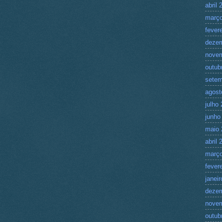
abril 
março
fever
deze
nove
outub
setem
agost
julho
junho
maio 
abril 
março
fever
janei
deze
nove
outub