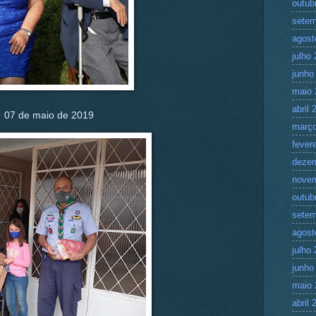
outub
setem
agost
julho
junho
maio 
abril 
07 de maio de 2019
março
fever
deze
nove
outub
setem
agost
julho
junho
maio 
abril 