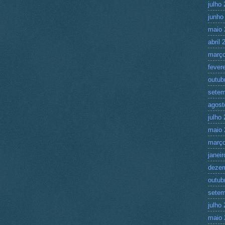
julho
junho
maio 
abril 
março
fever
outub
setem
agost
julho
maio 
março
janei
deze
outub
setem
julho
maio 