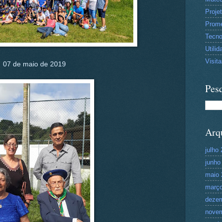
Proje
Prom
Tecn
Utilid
Visit
07 de maio de 2019
Pesq
Arq
julho
junho
maio 
março
deze
nove