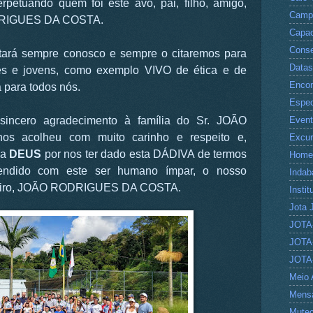
petuando quem foi este avô, pai, filho, amigo,
Camp
ODRIGUES DA COSTA.
Capac
Conse
rá sempre conosco e sempre o citaremos para
Datas
tes e jovens, como exemplo VIVO de ética e de
Encon
 para todos nós.
Espec
Even
sincero agradecimento à família do Sr. JOÃO
 acolheu com muito carinho e respeito e,
Excu
 a
DEUS
por nos ter dado esta DÁDIVA de termos
Home
rendido com este ser humano ímpar, o nosso
Indab
oteiro, JOÃO RODRIGUES DA COSTA.
Instit
Jota 
JOTA
JOTA
JOTA
Meio 
Mens
Mute