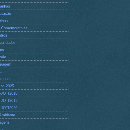
anhas
itação
lhos
 Comemorativas
tros
ialidades
tos
rsão
nagem
a
ucional
Joti 2025
-JOTI2018
-JOTI2019
-JOTI2020
Ambiente
agens
co