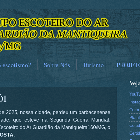
é escotismo?
Sobre Nós
Turismo
PROJET
5
Vej
YouT
ÓI
Insta
Curta
de 2025, nossa cidade, perdeu um barbacenense
Plat
erdade, que esteve na Segunda Guerra Mundial,
Certi
coteiro do Ar Guardião da Mantiqueira160/MG, o
Certi
COSTA.