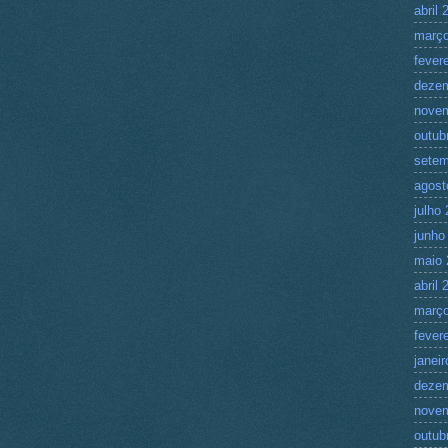
abril 
março
fever
deze
nove
outub
setem
agost
julho
junho
maio 
abril 
março
fever
janei
deze
nove
outub