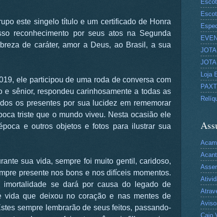
Escot
Escot
po este singelo título e um certificado de Honra
Espec
sso reconhecimento por seus atos na Segunda
EVE
reza de caráter, amor a Deus, ao Brasil, a sua
JOTA-
JOTA-
Loja 
019, ele participou de uma roda de conversa com
PAX
o e sênior, respondeu carinhosamente a todas as
Relíq
odos os presentes por sua lucidez em rememorar
oca triste que o mundo viveu. Nesta ocasião ele
Ass
poca e outros objetos e fotos para ilustrar sua
Acam
Acan
nte sua vida, sempre foi muito gentil, caridoso,
Asse
empre presente nos bons e nos difíceis momentos.
Ativi
 imortalidade se dará por causa do legado de
Atrav
 vida que deixou no coração e nas mentes de
Aviso
Estes sempre lembrarão de seus feitos, passando-
Caio 