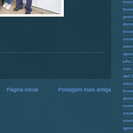
março
fever
janei
deze
nove
outub
setem
agost
julho
maio 
abril 
março
Página inicial
Postagem mais antiga
fever
deze
nove
outub
setem
agost