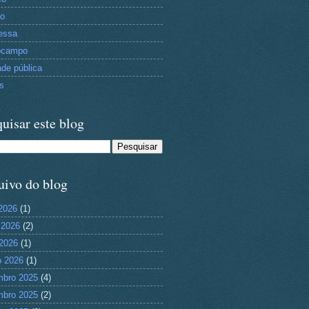
to
essa
ocampo
ade pública
as
uisar este blog
uivo do blog
 2026
(1)
 2026
(2)
2026
(1)
 2026
(1)
mbro 2025
(4)
mbro 2025
(2)