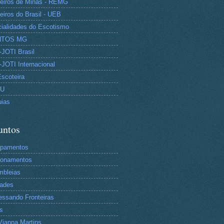
eiros de Minas - REMG
eiros do Brasil - UEB
ialidades do Escotismo
NTOS MG
JOTI Brasil
JOTI Internacional
Escoteira
TU
uias
untos
pamentos
tonamentos
mbleias
dades
essando Fronteiras
s
Vianna Martins