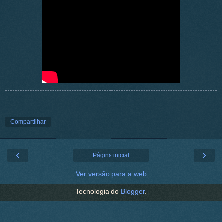
Compartilhar
‹
›
Página inicial
Ver versão para a web
Tecnologia do
Blogger
.