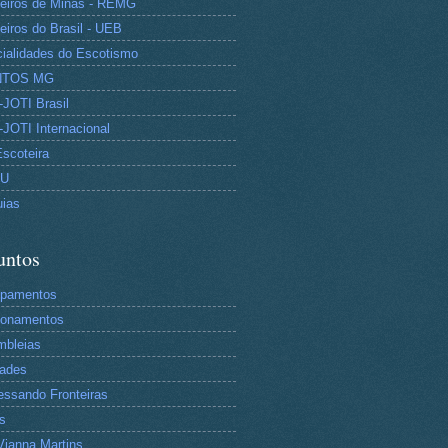
eiros de Minas - REMG
eiros do Brasil - UEB
ialidades do Escotismo
NTOS MG
JOTI Brasil
JOTI Internacional
Escoteira
TU
uias
untos
pamentos
tonamentos
mbleias
dades
essando Fronteiras
s
Vianna Martins