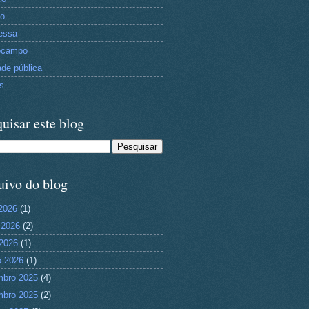
to
essa
ocampo
ade pública
as
uisar este blog
uivo do blog
 2026
(1)
 2026
(2)
2026
(1)
 2026
(1)
mbro 2025
(4)
mbro 2025
(2)