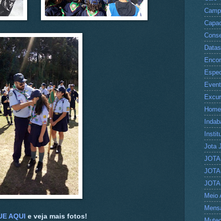
Camp
Capac
Conse
Datas
Encon
Espec
Even
Excu
Home
Indab
Instit
Jota 
JOTA
JOTA
JOTA
Meio 
Mens
UE AQUI
e veja mais fotos!
Mute