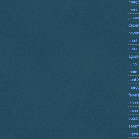
março
fever
janei
deze
nove
outub
setem
agost
julho
maio 
abril 
março
fever
deze
nove
outub
setem
agost