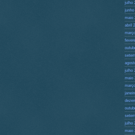
julho
junho
maio 
abril 
março
fever
outub
setem
agost
julho
maio 
março
janei
deze
outub
setem
julho
maio 