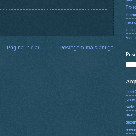
Proje
Prom
Tecn
Utilid
Visit
Página inicial
Postagem mais antiga
Pesq
Arq
julho
junho
maio 
março
deze
nove