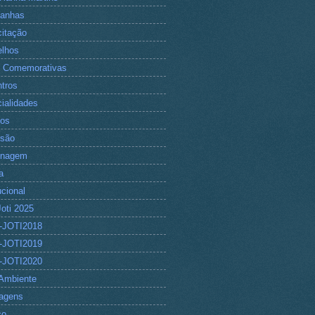
anhas
itação
lhos
 Comemorativas
tros
ialidades
tos
rsão
nagem
a
ucional
Joti 2025
-JOTI2018
-JOTI2019
-JOTI2020
Ambiente
agens
co