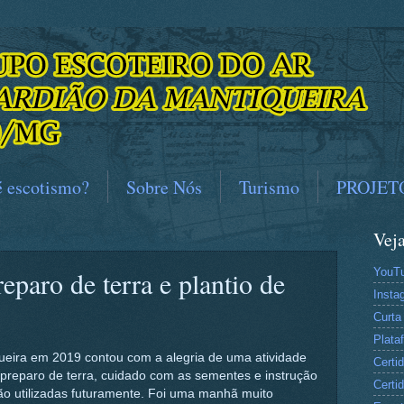
é escotismo?
Sobre Nós
Turismo
PROJET
Vej
YouT
ro de terra e plantio de
Insta
Curta
Plat
eira em 2019 contou com a alegria de uma atividade
Certi
preparo de terra, cuidado com as sementes e instrução
Certi
ão utilizadas futuramente. Foi uma manhã muito