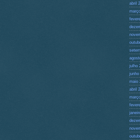
abril 
março
fever
deze
nove
outub
setem
agost
julho
junho
maio 
abril 
março
fever
janei
deze
nove
outub