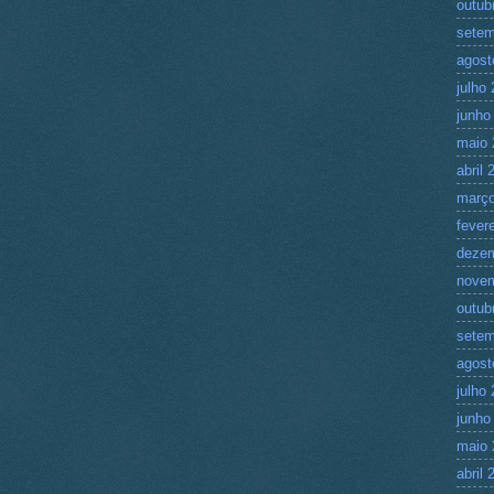
outub
setem
agost
julho
junho
maio 
abril 
março
fever
deze
nove
outub
setem
agost
julho
junho
maio 
abril 